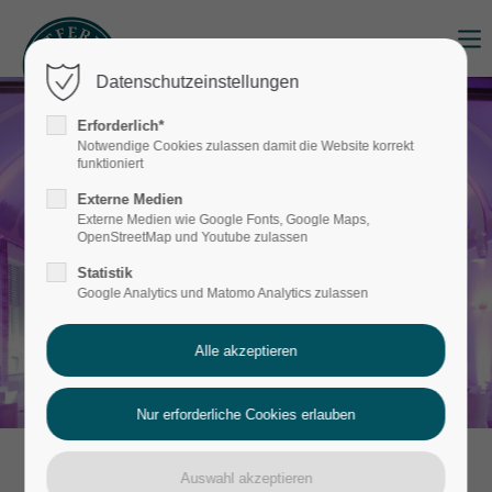
Login
Datenschutzeinstellungen
Benutzername
Erforderlich*
Notwendige Cookies zulassen damit die Website korrekt
funktioniert
Externe Medien
Passwort
Externe Medien wie Google Fonts, Google Maps,
OpenStreetMap und Youtube zulassen
Statistik
Google Analytics und Matomo Analytics zulassen
Anmelden
Register
|
Lost your password?
Support