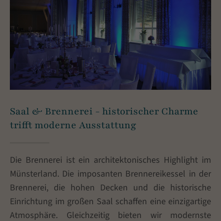
+44 1234 567 890
Drop us a line
info@yourdomain.com
About us
Lorem ipsum dolor sit amet, consectetuer
adipiscing elit.
Saal & Brennerei - historischer Charme
trifft moderne Ausstattung
Aenean commodo ligula eget dolor. Aenean
massa. Cum sociis natoque penatibus et magnis
dis parturient montes, nascetur ridiculus mus.
Die Brennerei ist ein architektonisches Highlight im
Donec quam felis, ultricies nec.
Münsterland. Die imposanten Brennereikessel in der
Brennerei, die hohen Decken und die historische
Einrichtung im großen Saal schaffen eine einzigartige
Atmosphäre. Gleichzeitig bieten wir modernste