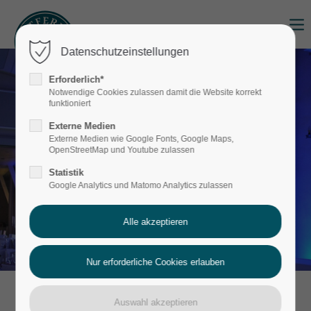
Login
Datenschutzeinstellungen
Benutzername
Erforderlich*
Notwendige Cookies zulassen damit die Website korrekt
funktioniert
Externe Medien
Passwort
Externe Medien wie Google Fonts, Google Maps,
OpenStreetMap und Youtube zulassen
Statistik
Google Analytics und Matomo Analytics zulassen
Anmelden
Register
|
Lost your password?
Support