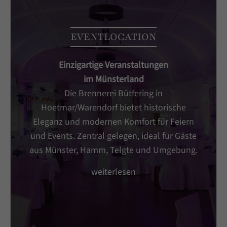
+44 1234 567 890
Drop us a line
EVENTLOCATION
info@yourdomain.com
Einzigartige Veranstaltungen
About us
im Münsterland
Lorem ipsum dolor sit amet, consectetuer
Die Brennerei Bütfering in
adipiscing elit.
Hoetmar/Warendorf bietet historische
Eleganz und modernen Komfort für Feiern
Aenean commodo ligula eget dolor. Aenean
und Events. Zentral gelegen, ideal für Gäste
massa. Cum sociis natoque penatibus et magnis
aus Münster, Hamm, Telgte und Umgebung.
dis parturient montes, nascetur ridiculus mus.
Donec quam felis, ultricies nec.
weiterlesen