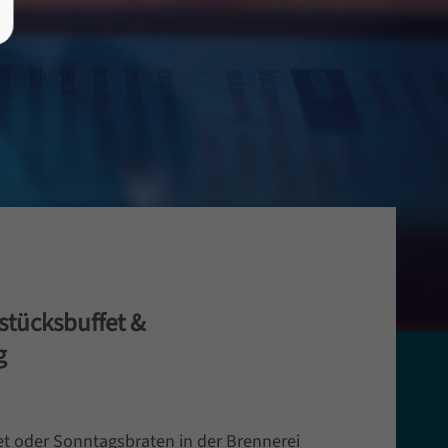
tücksbuffet &
g
t oder Sonntagsbraten in der Brennerei