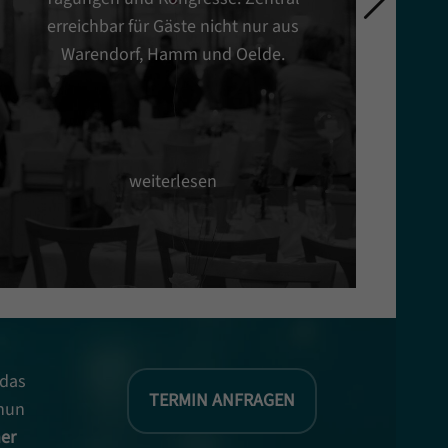
erreichbar für Gäste nicht nur aus
Warendorf, Hamm und Oelde.
B
weiterlesen
 das
TERMIN ANFRAGEN
 nun
ner