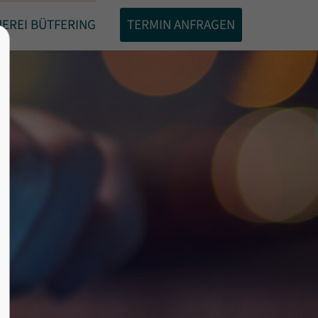
EREI BÜTFERING
TERMIN ANFRAGEN
About us
Lorem ipsum dolor sit amet,
0
consectetuer adipiscing elit.
Aenean commodo ligula eget dolor.
Aenean massa. Cum sociis natoque
penatibus et magnis dis parturient
montes, nascetur ridiculus mus.
Donec quam felis, ultricies nec.