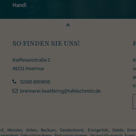
Hand!
SO FINDEN SIE UNS!
Raiffeisenstraße 2
A
48231 Hoetmar
s
a
02585 8959650
n
brennerei-buetfering@tafelschmitz.de
rf, Münster, Ahlen, Beckum, Sendenhorst, Ennigerloh, Oelde, Drenste
rmenfeier, Geburtstag feiern, Partyraum mieten, Veranstaltungsort, Event 