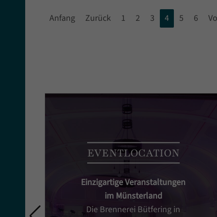
Anfang
Zurück
1
2
3
4
5
6
Vo
EVENTLOCATION
Einzigartige Veranstaltungen
im Münsterland
Die Brennerei Bütfering in