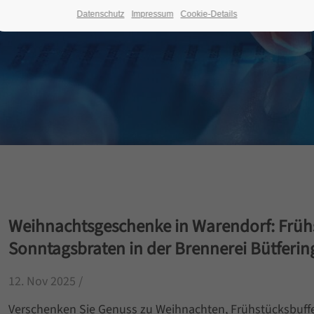
Datenschutz
Impressum
Cookie-Details
Weihnachtsgeschenke in Warendorf: Frühs
Sonntagsbraten in der Brennerei Bütferin
12. Nov 2025 /
Verschenken Sie Genuss zu Weihnachten, Frühstücksbuffe